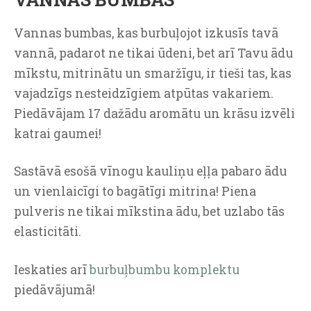
Vannas bumbas, kas burbuļojot izkusīs tavā
vannā, padarot ne tikai ūdeni, bet arī Tavu ādu
mīkstu, mitrinātu un smaržīgu, ir tieši tas, kas
vajadzīgs nesteidzīgiem atpūtas vakariem.
Piedāvājam 17 dažādu aromātu un krāsu izvēli
katrai gaumei!
Sastāvā esošā vīnogu kauliņu eļļa pabaro ādu
un vienlaicīgi to bagātīgi mitrina! Piena
pulveris ne tikai mīkstina ādu, bet uzlabo tās
elasticitāti.
Ieskaties arī
burbuļbumbu komplektu
piedāvājumā!